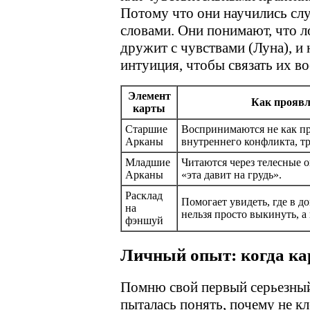
Потому что они научились с
словами. Они понимают, что л
дружит с чувствами (Луна), и
интуиция, чтобы связать их в
Элемент
Как проявл
карты
Старшие
Воспринимаются не как пре
Арканы
внутреннего конфликта, т
Младшие
Читаются через телесные о
Арканы
«эта давит на грудь».
Расклад
Помогает увидеть, где в д
на
нельзя просто выкинуть, 
фэншуй
Личный опыт: когда ка
Помню свой первый серьезный 
пыталась понять, почему не кл