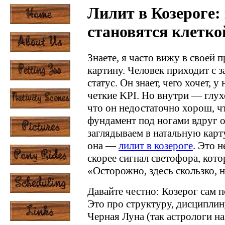
Лилит в Козероге:
становятся клетко
Знаете, я часто вижу в своей п
картину. Человек приходит с з
статус. Он знает, чего хочет, у
четкие KPI. Но внутри — глухо
что он недостаточно хорош, чт
фундамент под ногами вдруг о
заглядываем в натальную карту
она —
лилит в козероге
. Это 
скорее сигнал светофора, кот
«Осторожно, здесь скользко, 
Давайте честно: Козерог сам п
Это про структуру, дисциплину
Черная Луна (так астрологи на