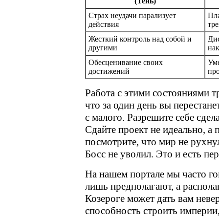
(Тень)
Страх неудачи парализует
Пл
действия
тре
Жесткий контроль над собой и
Дис
другими
нак
Обесценивание своих
Ум
достижений
пр
Работа с этими состояниями т
что за один день вы перестан
с малого. Разрешите себе сдел
Сдайте проект не идеально, а 
посмотрите, что мир не рухнул
Босс не уволил. Это и есть пе
На нашем портале мы часто го
лишь предполагают, а располаг
Козероге может дать вам нев
способность строить империи,